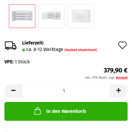
Lieferzeit:
A
ca. 8-12 Werktage
(Ausland abweichend)
d
VPE:
1 Stück
M
379,90 €
inkl. 19% MwSt. zzgl.
Versand
In den Warenkorb