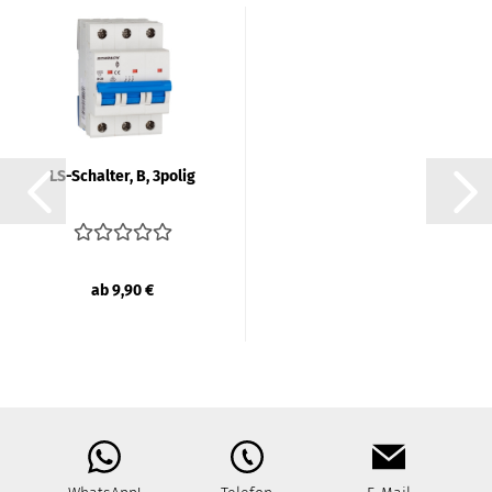
LS-​Schal­ter, B, 3polig
ab 9,90 €