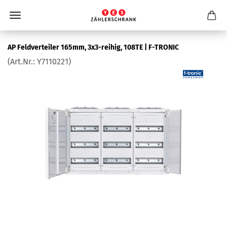
AP Feld­ver­tei­ler 165mm, 3x3-​reihig, 108TE | F-​TRONIC
(Art.Nr.:
Y7110221
)