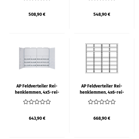
508,90 €
548,90 €
AP Feld­ver­tei­ler Rei­
AP Feld­ver­tei­ler Rei­
hen­klem­men, 4x5-​rei­
hen­klem­men, 4x6-​rei­
hig, 240TE | F-​TRO­NIC
hig, 288TE | F-​TRO­NIC
643,90 €
668,90 €