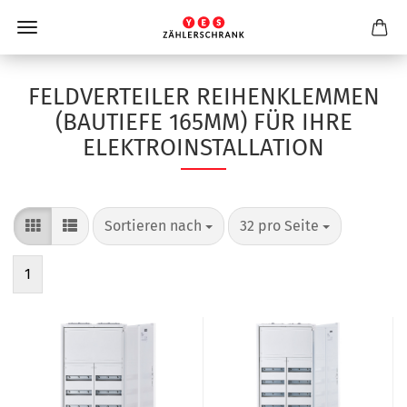
FELDVERTEILER REIHENKLEMMEN
(BAUTIEFE 165MM) FÜR IHRE
ELEKTROINSTALLATION
Sortieren nach
pro Seite
Sortieren nach
32 pro Seite
1