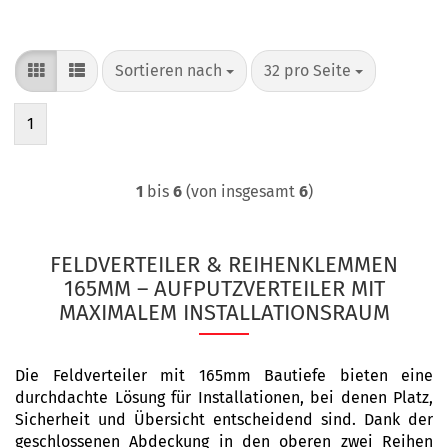
Sortieren nach
pro Seite
Sortieren nach
32 pro Seite
1
1
bis
6
(von insgesamt
6
)
FELDVERTEILER & REIHENKLEMMEN
165MM – AUFPUTZVERTEILER MIT
MAXIMALEM INSTALLATIONSRAUM
Die Feldverteiler mit 165mm Bautiefe bieten eine
durchdachte Lösung für Installationen, bei denen Platz,
Sicherheit und Übersicht entscheidend sind. Dank der
geschlossenen Abdeckung in den oberen zwei Reihen