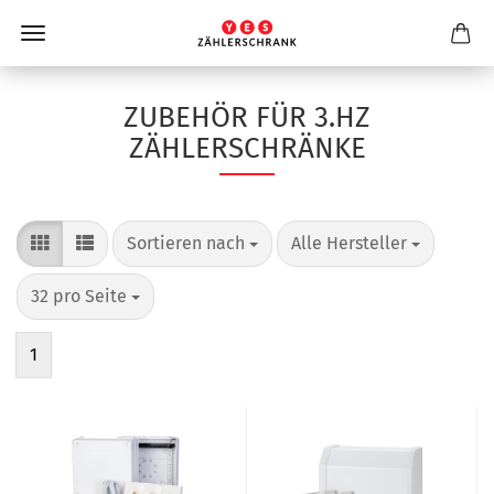
ZUBEHÖR FÜR 3.HZ
ZÄHLERSCHRÄNKE
Sortieren nach
pro Seite
Sortieren nach
Alle Hersteller
pro Seite
32 pro Seite
1