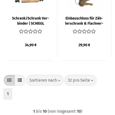
Schrank/Schrank Ver­
Ein­bau­schloss für Zäh­
bin­der | SCHIEGL
ler­schrank & Flach­ver­
tei­ler | SCHIEGL
34,90 €
29,90 €
Sortieren nach
pro Seite
Sortieren nach
32 pro Seite
1
1
bis
10
(von insgesamt
10
)