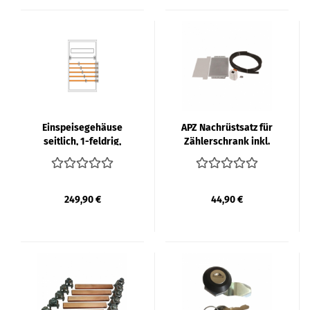
Ein­spei­se­ge­häu­se
APZ Nach­rüst­satz für
seit­lich, 1-​feld­rig,
Zäh­ler­schrank inkl.
525mm | SCHIEGL
RJ45-​Buch­se | SCHIEGL
249,90 €
44,90 €