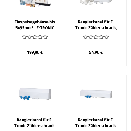
Ein­spei­se­ge­häu­se bis
Ran­gier­ka­nal für F-​
5x95mm² | F-​TRO­NIC
Tro­nic Zäh­ler­schrank,
1-​feld­rig, 300mm
199,90 €
54,90 €
Ran­gier­ka­nal für F-​
Ran­gier­ka­nal für F-​
Tro­nic Zäh­ler­schrank,
Tro­nic Zäh­ler­schrank,