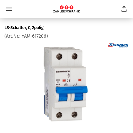
LS-​Schalter, C, 2polig
(Art.Nr.:
YAM-​617206
)