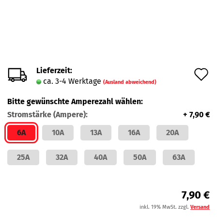
Lieferzeit:
A
ca. 3-4 Werktage
(Ausland abweichend)
d
Bitte gewünschte Amperezahl wählen:
M
Stromstärke (Ampere):
+ 7,90 €
6A
10A
13A
16A
20A
25A
32A
40A
50A
63A
7,90 €
inkl. 19% MwSt. zzgl.
Versand