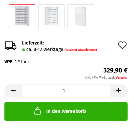
Lieferzeit:
A
ca. 8-12 Werktage
(Ausland abweichend)
d
VPE:
1 Stück
M
329,90 €
inkl. 19% MwSt. zzgl.
Versand
In den Warenkorb