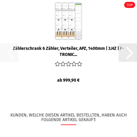
TOP
Zäh­ler­schrank 6 Zäh­ler, Ver­tei­ler, APZ, 1400mm | 3.HZ | F-​
TRO­NIC...
ab 999,90 €
KUNDEN, WELCHE DIESEN ARTIKEL BESTELLTEN, HABEN AUCH
FOLGENDE ARTIKEL GEKAUFT: