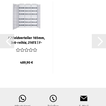
AP Feld­ver­tei­ler 165mm,
3x6-​rei­hig, 216TE | F-​
TRO­NIC
489,90 €