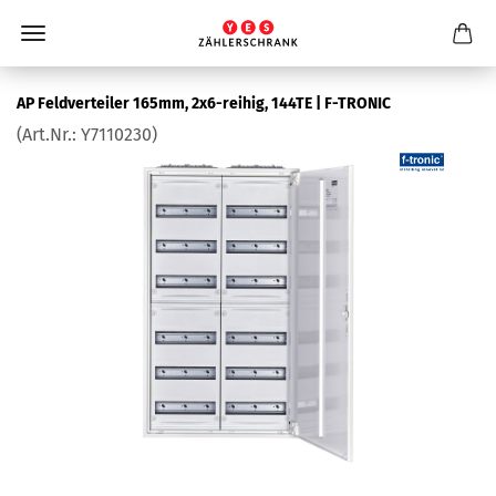
AP Feld­ver­tei­ler 165mm, 2x6-​reihig, 144TE | F-​TRONIC
(Art.Nr.:
Y7110230
)