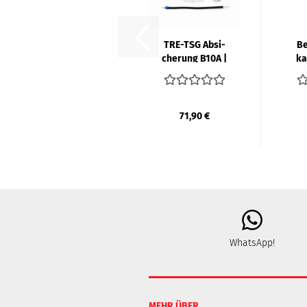
TRE-​TSG Ab­si­
Be
che­rung B10A |
ka
SCHNEI­DER
71,90 €
WhatsApp!
MEHR ÜBER...