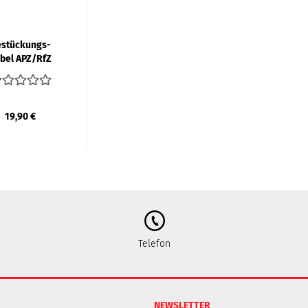
­stü­ckungs­
­bel APZ/RfZ
19,90 €
Telefon
NEWSLETTER