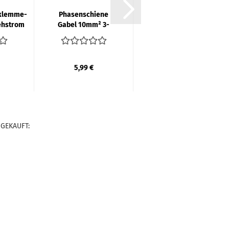
lemme-​​
Pha­sen­schie­ne
Ad­ap­ter­kas­set­
eh­strom
Gabel 10mm² 3-​
te BKEA mit
ierh. &
pha­sig 210mm
Plom­bier­hau­be
...
ge­schlos­sen |
| F-​TRO­NIC
POLL­MANN...
5,99 €
78,90 €
 GEKAUFT: