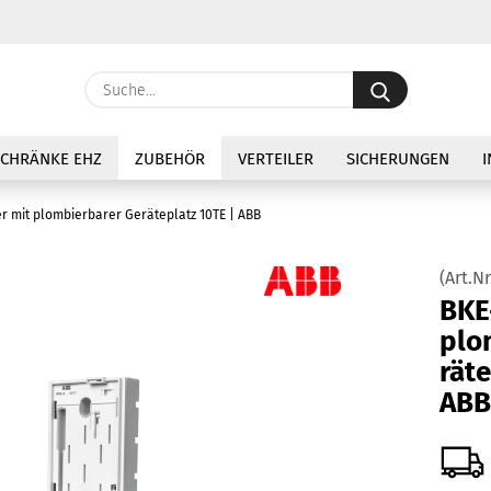
Lieferland
Suche...
E
SCHRÄNKE EHZ
ZUBEHÖR
VERTEILER
SICHERUNGEN
I
P
r mit plombierbarer Geräteplatz 10TE | ABB
(Art.Nr
BKE-
Ko
plom
rä­t
Pa
ABB