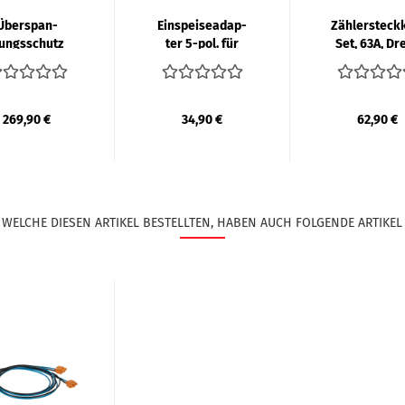
Über­span­
Ein­spei­se­ad­ap­
Zählersteckk
ungs­schutz
ter 5-pol. für
Set, 63A, Dr
 Span­nungs­
SaS 40mm
mit Plom­b
b­griff B6A
12x5mm | ABN
Stif­ten
269,90 €
34,90 €
62,90 €
WELCHE DIESEN ARTIKEL BESTELLTEN, HABEN AUCH FOLGENDE ARTIKEL