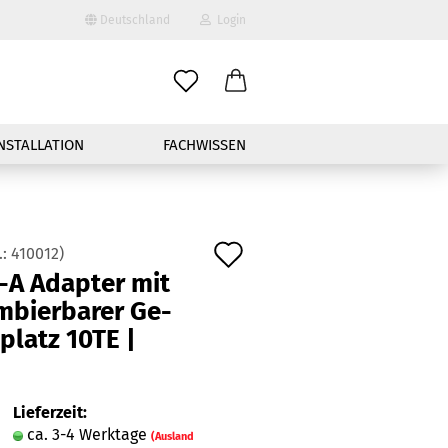
Deutschland
Login
-Mail
NSTALLATION
FACHWISSEN
asswort
Auf
.:
410012
)
A Ad­ap­ter mit
den
nto erstellen
­bier­ba­rer Ge­
Merkzettel
e­platz 10TE |
sswort vergessen?
Schnelle Anmeldung mit
Lieferzeit:
ca. 3-4 Werktage
(Ausland