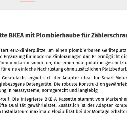
tte BKEA mit Plombierhaube für Zählerschr
itert eHZ-Zählerplätze um einen plombierbaren Geräteplatz 
ere Ergänzung für moderne Zähleranlagen dar. Er ermöglicht di
 Kommunikationsmodulen, die einen manipulationsgeschützte
für eine einfache Nachrüstung ohne zusätzlichen Platzbedarf.
Gerätefachs eignet sich der Adapter ideal für Smart-Meter-
iebezogene Datengeräte. Die robuste Konstruktion gewährleis
ung in Messsysteme, normgerecht und langlebig.
orteil: Die integrierte BKE-A Kassette stammt vom Markenhe
üfte Qualität gewährleistet. Zusätzlich ist der Adapter komp
 Installateure maximale Flexibilität bei der Montage erhalte