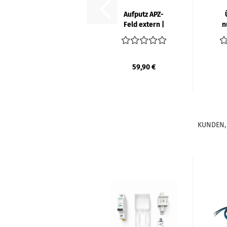
Auf­putz APZ-​
Feld ex­tern |
n
SCHRACK
mit
a
59,90 €
KUNDEN, 