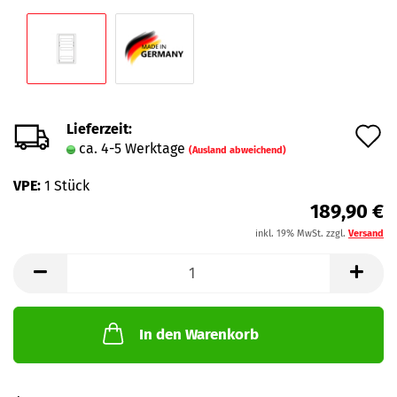
Lieferzeit:
A
ca. 4-5 Werktage
(Ausland abweichend)
d
VPE:
1 Stück
M
189,90 €
inkl. 19% MwSt. zzgl.
Versand
In den Warenkorb