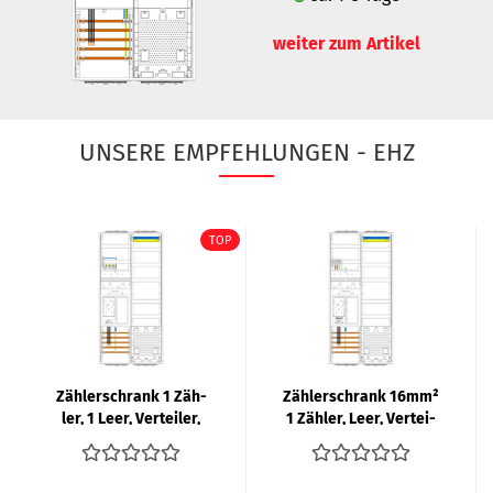
weiter zum Artikel
UNSERE EMPFEHLUNGEN - EHZ
TOP
Zäh­ler­schrank 1 Zäh­
Zäh­ler­schrank 16mm²
ler, 1 Leer, Ver­tei­ler,
1 Zäh­ler, Leer, Ver­tei­
APZ | eHZ | F-​TRO­NIC...
ler, APZ | eHZ | F-​TRO­
NIC...