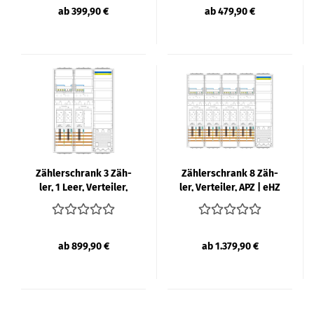
ab 399,90 €
ab 479,90 €
Zäh­ler­schrank 3 Zäh­
Zäh­ler­schrank 8 Zäh­
ler, 1 Leer, Ver­tei­ler,
ler, Ver­tei­ler, APZ | eHZ
APZ | eHZ | F-​TRO­NIC...
| F-​TRO­NIC
ab 899,90 €
ab 1.379,90 €