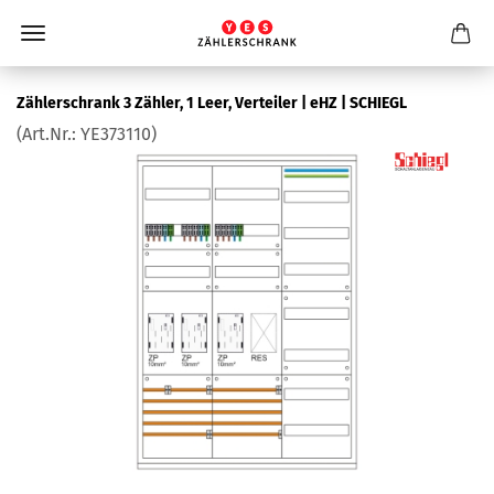
Zäh­ler­schrank 3 Zäh­ler, 1 Leer, Ver­tei­ler | eHZ | SCHIEGL
(Art.Nr.:
YE373110
)