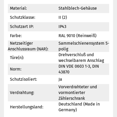
Material:
Stahlblech-Gehäuse
Schutzklasse:
II (2)
Schutzart IP:
IP43
Farbe:
RAL 9010 (Reinweiß)
Netzseitiger
Sammelschienensystem 5-
Anschlussraum (NAR):
polig
Drehverschluß und
Türe(n):
wechselbarem Anschlag
DIN VDE 0603 1-3, DIN
Norm:
43870
Schutzisoliert:
Ja
Vorverdrahteter und
Verdrahtung:
vormontierter
Zählerschrank
Deutschland (Made in
Herstellungsland:
Germany)