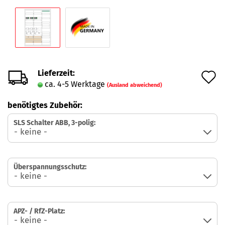
Lieferzeit:
A
ca. 4-5 Werktage
(Ausland abweichend)
d
benötigtes Zubehör:
M
SLS Schalter ABB, 3-polig:
Überspannungsschutz:
APZ- / RfZ-Platz: