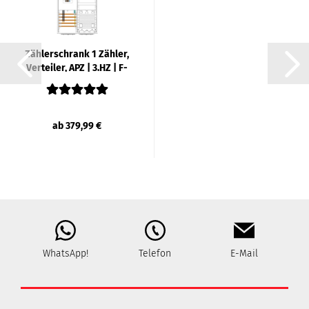
Zäh­ler­schrank 1 Zäh­ler,
Ver­tei­ler, APZ | 3.HZ | F-​
TRO­NIC
ab 379,99 €
WhatsApp!
Telefon
E-Mail