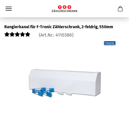
Ran­gier­ka­nal für F-​Tronic Zäh­ler­schrank, 2-​feldrig, 550mm
(Art.Nr.:
4110386
)