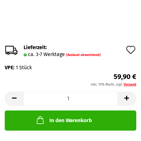
Lieferzeit:
A
ca. 3-7 Werktage
(Ausland abweichend)
d
VPE:
1 Stück
M
59,90 €
inkl. 19% MwSt. zzgl.
Versand
In den Warenkorb