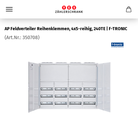
AP Feld­ver­tei­ler Rei­hen­klem­men, 4x5-​reihig, 240TE | F-​TRONIC
(Art.Nr.:
350708
)