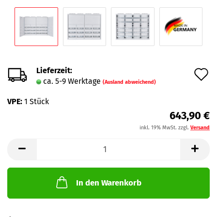
Lieferzeit:
A
ca. 5-9 Werktage
(Ausland abweichend)
d
VPE:
1 Stück
M
643,90 €
inkl. 19% MwSt. zzgl.
Versand
In den Warenkorb