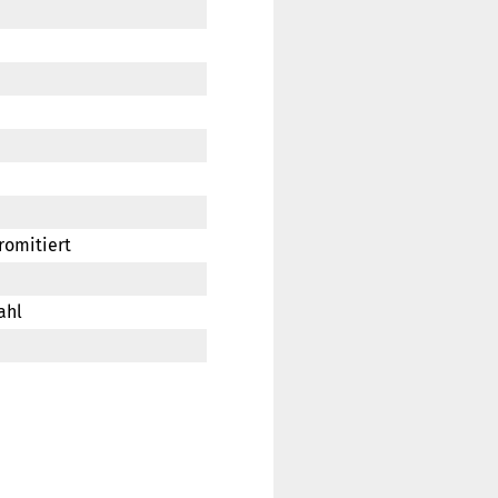
hromitiert
ahl