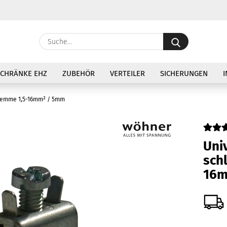
Lieferland
Suche...
E
SCHRÄNKE EHZ
ZUBEHÖR
VERTEILER
SICHERUNGEN
I
P
klemme 1,5-16mm² / 5mm
Uni­
Ko
schl
Pa
16m