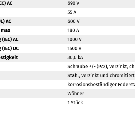
C) AC
690 V
55 A
L) AC
600 V
) max
180 A
(IEC) AC
1000 V
(IEC) DC
1500 V
tigkeit
30,6 kA
Schraube +/- (PZ2), verzinkt, c
Stahl, verzinkt und chromitiert
korrosionsbeständiger Federst
Wöhner
1 Stück