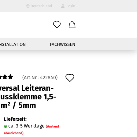
Deutschland
Login
-Mail
NSTALLATION
FACHWISSEN
asswort
Auf
(Art.Nr.:
422840
)
den
ver­sal Lei­ter­an­
nto erstellen
uss­klem­me 1,5-​
Merkzettel
sswort vergessen?
m² / 5mm
Schnelle Anmeldung mit
Lieferzeit:
ca. 3-5 Werktage
(Ausland
abweichend)