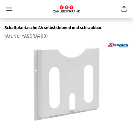
Schalt­plan­ta­sche A4 selbst­kle­bend und schraub­bar
(Art.Nr.:
YASDRA400
)