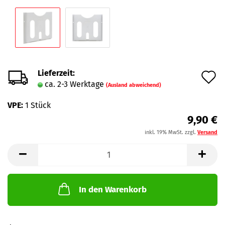
Lieferzeit:
A
ca. 2-3 Werktage
(Ausland abweichend)
d
VPE:
1 Stück
M
9,90 €
inkl. 19% MwSt. zzgl.
Versand
In den Warenkorb