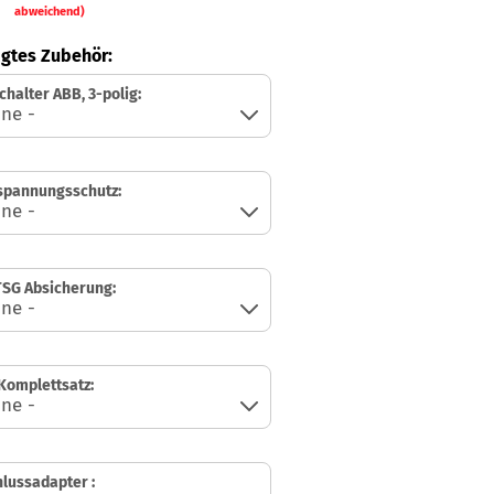
abweichend)
gtes Zubehör:
chalter ABB, 3-polig:
spannungsschutz:
SG Absicherung:
Komplettsatz:
lussadapter :