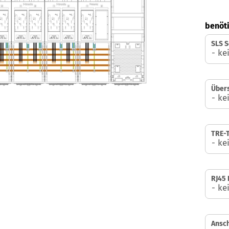
benöti
SLS S
Über
TRE-T
RJ45 
Ansch