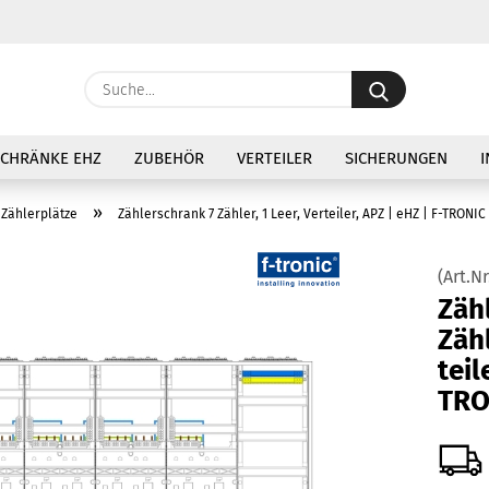
Lieferland
Suche...
E
SCHRÄNKE EHZ
ZUBEHÖR
VERTEILER
SICHERUNGEN
I
P
»
 Zählerplätze
Zählerschrank 7 Zähler, 1 Leer, Verteiler, APZ | eHZ | F-TRONIC
(Art.Nr
Zäh­
Ko
Zäh­
tei­
Pa
TRO