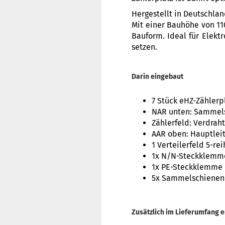
Hergestellt in Deutschla
Mit einer Bauhöhe von 11
Bauform. Ideal für Elekt
setzen.
Darin eingebaut
7 Stück eHZ-Zählerp
NAR unten: Sammelsc
Zählerfeld: Verdra
AAR oben: Hauptle
1 Verteilerfeld 5-re
1x N/N-Steckklemme
1x PE-Steckklemme 
5x Sammelschiene
Zusätzlich im Lieferumfang e