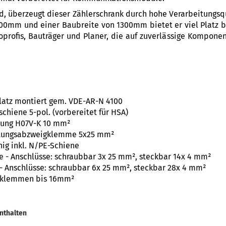
nd, überzeugt dieser Zählerschrank durch hohe Verarbeitungsqu
00mm und einer Baubreite von 1300mm bietet er viel Platz b
roprofis, Bauträger und Planer, die auf zuverlässige Komponen
latz montiert gem. VDE-AR-N 4100
hiene 5-pol. (vorbereitet für HSA)
htung H07V-K 10 mm²
itungsabzweigklemme 5x25 mm²
ihig inkl. N/PE-Schiene
 - Anschlüsse: schraubbar 3x 25 mm², steckbar 14x 4 mm²
- Anschlüsse: schraubbar 6x 25 mm², steckbar 28x 4 mm²
nklemmen bis 16mm²
nthalten