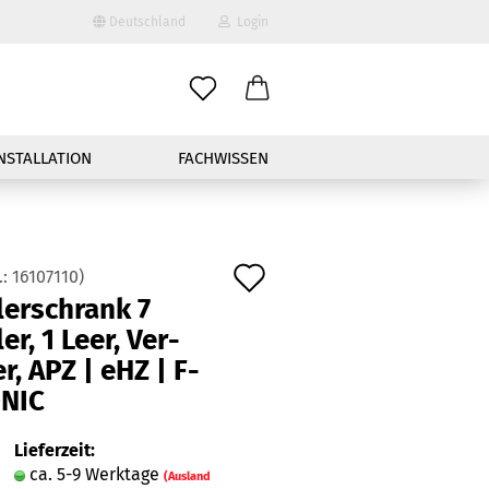
Deutschland
Login
-Mail
NSTALLATION
FACHWISSEN
asswort
Auf
.:
16107110
)
ler­schrank 7
den
nto erstellen
ler, 1 Leer, Ver­
Merkzettel
ler, APZ | eHZ | F-​
sswort vergessen?
NIC
Schnelle Anmeldung mit
Lieferzeit:
ca. 5-9 Werktage
(Ausland