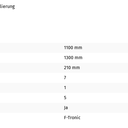
lierung
1100 mm
1300 mm
210 mm
7
1
5
Ja
F-Tronic