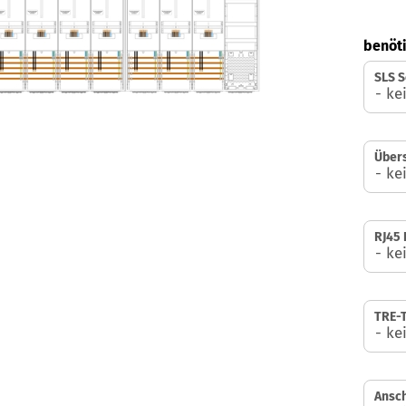
benöti
SLS S
Über
RJ45 
TRE-T
Ansch