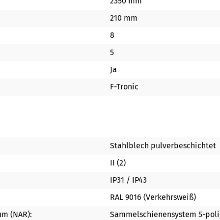
2350 mm
210 mm
8
5
Ja
F-Tronic
Stahlblech pulverbeschichtet
II (2)
IP31 / IP43
RAL 9016 (Verkehrsweiß)
um (NAR):
Sammelschienensystem 5-poli