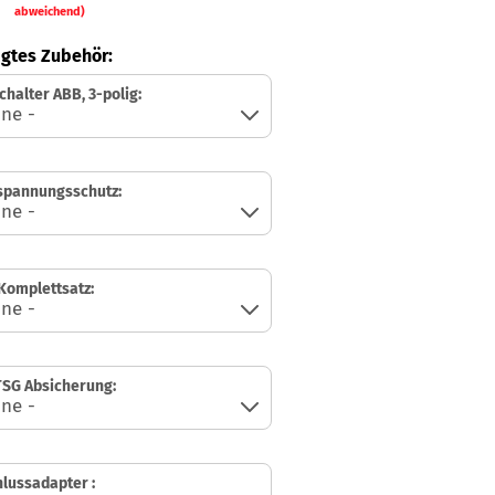
abweichend)
gtes Zubehör:
chalter ABB, 3-polig:
spannungsschutz:
Komplettsatz:
SG Absicherung:
lussadapter :