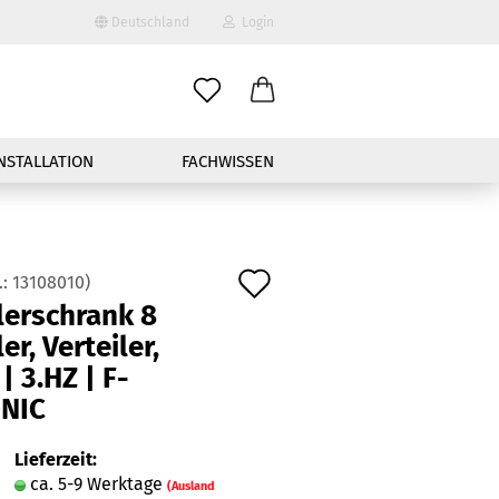
Deutschland
Login
-Mail
NSTALLATION
FACHWISSEN
asswort
Auf
.:
13108010
)
ler­schrank 8
den
nto erstellen
er, Ver­tei­ler,
Merkzettel
| 3.HZ | F-​
sswort vergessen?
NIC
Schnelle Anmeldung mit
Lieferzeit:
ca. 5-9 Werktage
(Ausland