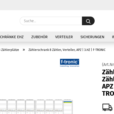
Lieferland
Suche...
E
SCHRÄNKE EHZ
ZUBEHÖR
VERTEILER
SICHERUNGEN
I
P
»
8 Zählerplätze
Zählerschrank 8 Zähler, Verteiler, APZ | 3.HZ | F-TRONIC
(Art.Nr
Zäh­
Ko
Zäh­l
APZ 
Pa
TRO