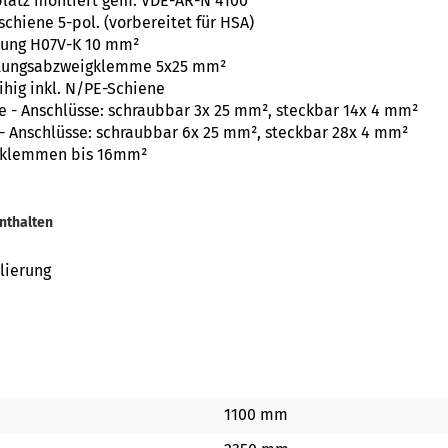
platz montiert gem. VDE-AR-N 4100
hiene 5-pol. (vorbereitet für HSA)
htung H07V-K 10 mm²
itungsabzweigklemme 5x25 mm²
eihig inkl. N/PE-Schiene
 - Anschlüsse: schraubbar 3x 25 mm², steckbar 14x 4 mm²
- Anschlüsse: schraubbar 6x 25 mm², steckbar 28x 4 mm²
nklemmen bis 16mm²
nthalten
lierung
1100 mm