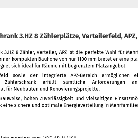
rank 3.HZ 8 Zählerplätze, Verteilerfeld, AP
k 3.HZ 8 Zähler, Verteiler, APZ ist die perfekte Wahl für Meh
einer kompakten Bauhöhe von nur 1100 mm bietet er eine pla
gnet sich ideal für Räume mit begrenztem Platzangebot.
rfeld sowie der integrierte APZ-Bereich ermöglichen e
er Zählerschrank erfüllt sämtliche Anforderungen an
imal für Neubauten und Renovierungsprojekte.
auweise, hohen Zuverlässigkeit und vielseitigen Einsatzmög
nk eine sichere und optimale Energieverteilung in Mehrfamili