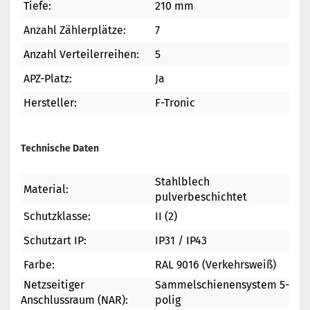
Tiefe:
210 mm
Anzahl Zählerplätze:
7
Anzahl Verteilerreihen:
5
APZ-Platz:
Ja
Hersteller:
F-Tronic
Technische Daten
Stahlblech
Material:
pulverbeschichtet
Schutzklasse:
II (2)
Schutzart IP:
IP31 / IP43
Farbe:
RAL 9016 (Verkehrsweiß)
Netzseitiger
Sammelschienensystem 5-
Anschlussraum (NAR):
polig