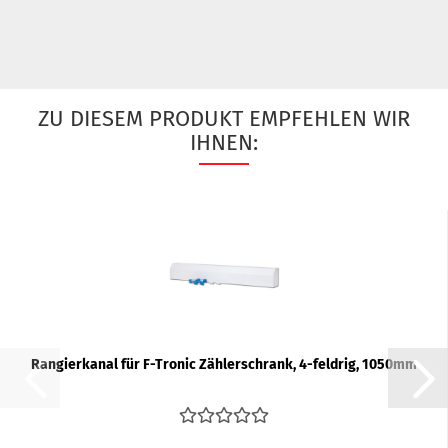
ZU DIESEM PRODUKT EMPFEHLEN WIR
IHNEN:
Ran­gier­ka­nal für F-​Tro­nic Zäh­ler­schrank, 4-​feld­rig, 1050mm