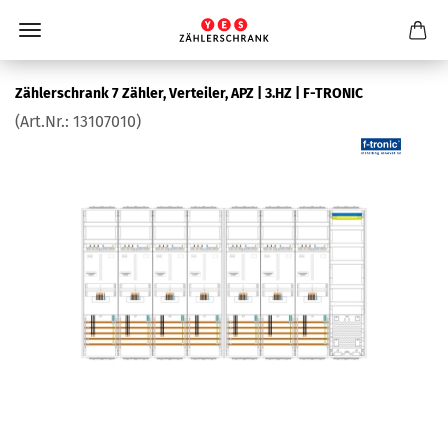
Zäh­ler­schrank 7 Zäh­ler, Ver­tei­ler, APZ | 3.HZ | F-​TRONIC
(Art.Nr.:
13107010
)