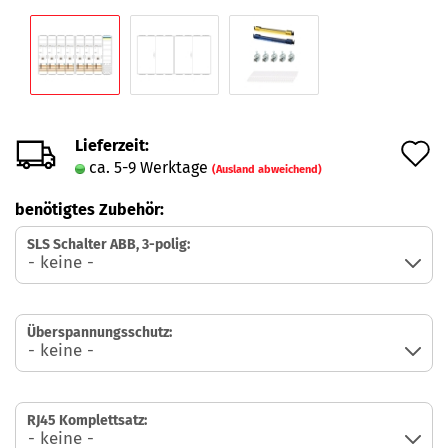
Lieferzeit:
A
ca. 5-9 Werktage
(Ausland abweichend)
d
benötigtes Zubehör:
M
SLS Schalter ABB, 3-polig:
Überspannungsschutz:
RJ45 Komplettsatz: