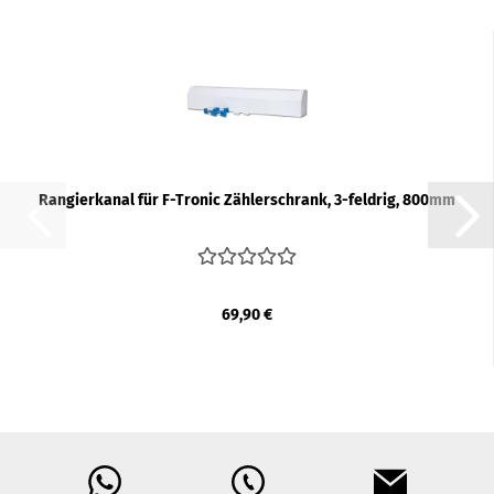
Ran­gier­ka­nal für F-​Tro­nic Zäh­ler­schrank, 3-​feld­rig, 800mm
69,90 €