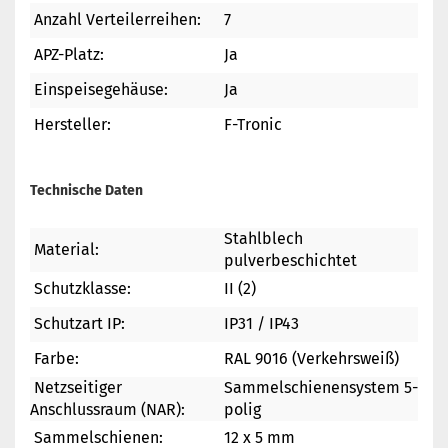
Anzahl Verteilerreihen:
7
APZ-Platz:
Ja
Einspeisegehäuse:
Ja
Hersteller:
F-Tronic
Technische Daten
Stahlblech
Material:
pulverbeschichtet
Schutzklasse:
II (2)
Schutzart IP:
IP31 / IP43
Farbe:
RAL 9016 (Verkehrsweiß)
Netzseitiger
Sammelschienensystem 5-
Anschlussraum (NAR):
polig
Sammelschienen:
12 x 5 mm