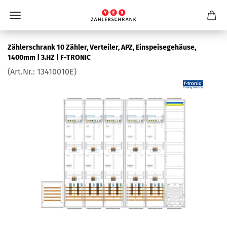
Zäh­ler­schrank 10 Zäh­ler, Ver­tei­ler, APZ, Ein­spei­se­ge­häu­se,
1400mm | 3.HZ | F-​TRONIC
(Art.Nr.:
13410010E
)