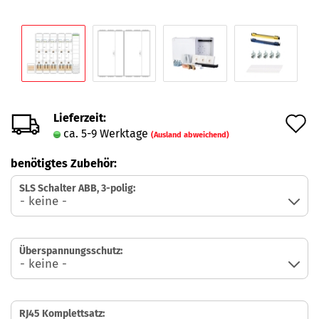
Lieferzeit:
A
ca. 5-9 Werktage
(Ausland abweichend)
d
benötigtes Zubehör:
M
SLS Schalter ABB, 3-polig:
Überspannungsschutz:
RJ45 Komplettsatz: