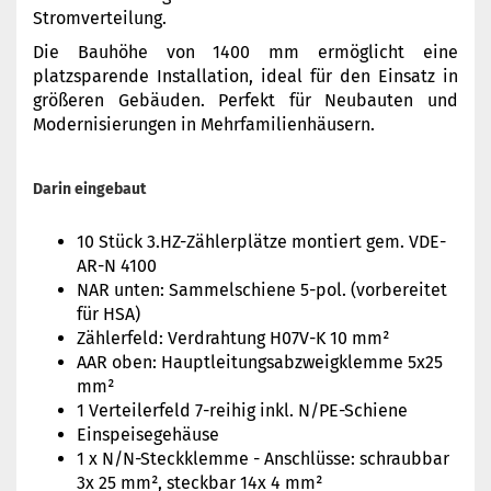
Stromverteilung.
Die Bauhöhe von 1400 mm ermöglicht eine
platzsparende Installation, ideal für den Einsatz in
größeren Gebäuden. Perfekt für Neubauten und
Modernisierungen in Mehrfamilienhäusern.
Darin eingebaut
10 Stück 3.HZ-Zählerplätze montiert gem. VDE-
AR-N 4100
NAR unten: Sammelschiene 5-pol. (vorbereitet
für HSA)
Zählerfeld: Verdrahtung H07V-K 10 mm²
AAR oben: Hauptleitungsabzweigklemme 5x25
mm²
1 Verteilerfeld 7-reihig inkl. N/PE-Schiene
Einspeisegehäuse
1 x N/N-Steckklemme - Anschlüsse: schraubbar
3x 25 mm², steckbar 14x 4 mm²