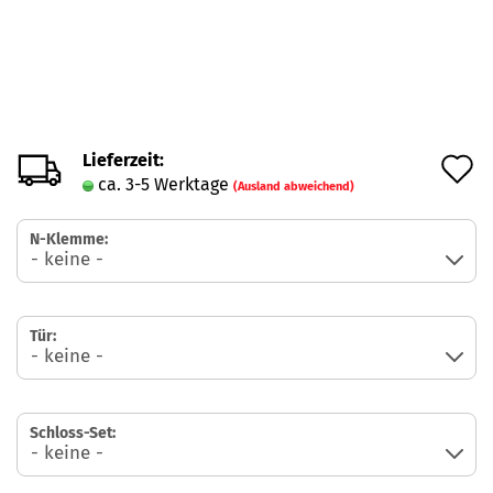
Lieferzeit:
A
ca. 3-5 Werktage
(Ausland abweichend)
d
M
N-​Klemme:
Tür:
Schloss-​Set: