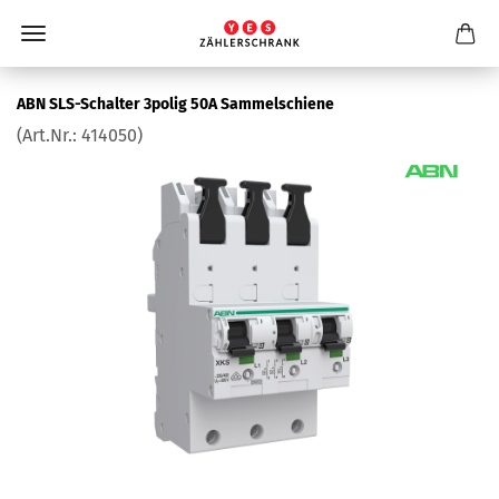
ABN SLS-​Schalter 3polig 50A Sam­mel­schie­ne
(Art.Nr.:
414050
)