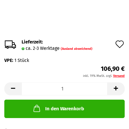
Lieferzeit:
A
ca. 2-3 Werktage
(Ausland abweichend)
d
VPE:
1 Stück
M
106,90 €
inkl. 19% MwSt. zzgl.
Versand
In den Warenkorb