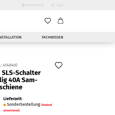
Deutschland
Login
-Mail
NSTALLATION
FACHWISSEN
asswort
Auf
.:
414040
)
 SLS-​Schalter
den
nto erstellen
lig 40A Sam­
Merkzettel
schie­ne
sswort vergessen?
Lieferzeit:
Schnelle Anmeldung mit
Sonderbestellung
(Ausland
abweichend)