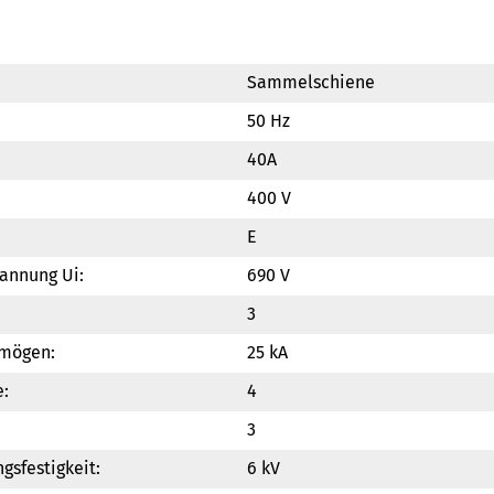
Sammelschiene
50 Hz
40A
400 V
E
annung Ui:
690 V
3
mögen:
25 kA
:
4
3
sfestigkeit:
6 kV