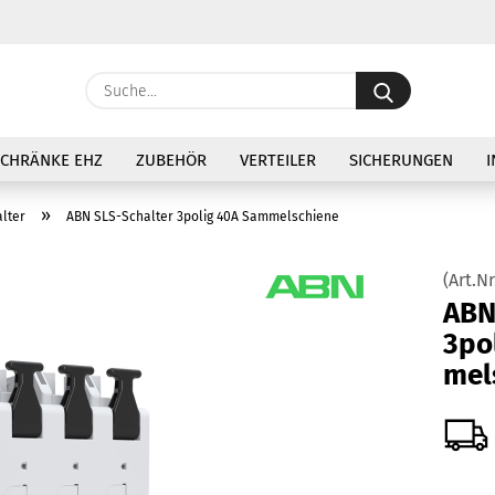
Lieferland
Suche...
E
SCHRÄNKE EHZ
ZUBEHÖR
VERTEILER
SICHERUNGEN
I
P
»
lter
ABN SLS-Schalter 3polig 40A Sammelschiene
(Art.Nr
ABN
Ko
3po
mel­
Pa