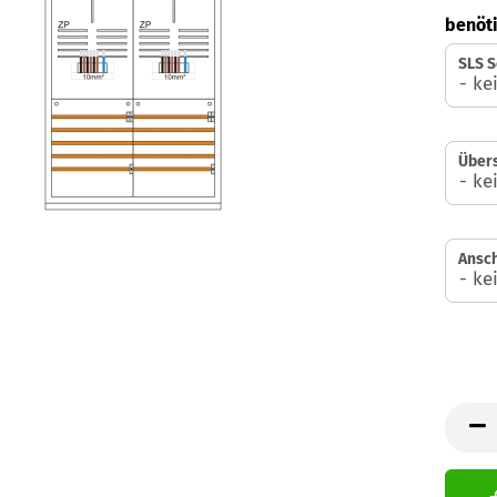
benöti
SLS S
Über
Ansch