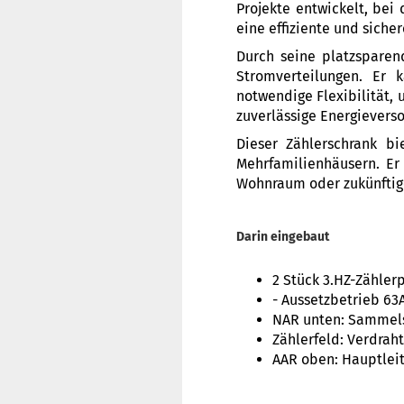
Projekte entwickelt, bei
eine effiziente und sich
Durch seine platzsparen
Stromverteilungen. Er 
notwendige Flexibilität,
zuverlässige Energievers
Dieser Zählerschrank b
Mehrfamilienhäusern. Er
Wohnraum oder zukünftig
Darin eingebaut
2 Stück 3.HZ-Zähler
- Aussetzbetrieb 63
NAR unten: Sammelsc
Zählerfeld: Verdra
AAR oben: Hauptle