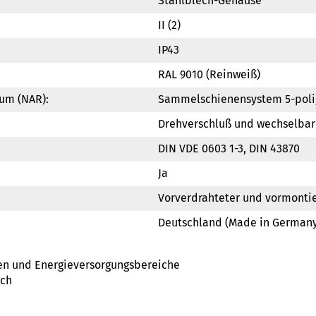
Stahlblech-Gehäuse
II (2)
IP43
RAL 9010 (Reinweiß)
um (NAR):
Sammelschienensystem 5-poli
Drehverschluß und wechselba
DIN VDE 0603 1-3, DIN 43870
Ja
Vorverdrahteter und vormonti
Deutschland (Made in Germany
gen und Energieversorgungsbereiche
ich