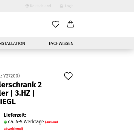
Deutschland
Login
-Mail
NSTALLATION
FACHWISSEN
asswort
Auf
.:
Y27200
)
ler­schrank 2
den
nto erstellen
ler | 3.HZ |
Merkzettel
IEGL
sswort vergessen?
Lieferzeit:
Schnelle Anmeldung mit
ca. 4-5 Werktage
(Ausland
abweichend)