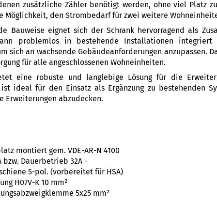
 denen zusätzliche Zähler benötigt werden, ohne viel Platz z
ere Möglichkeit, den Strombedarf für zwei weitere Wohneinhei
de Bauweise eignet sich der Schrank hervorragend als Zu
kann problemlos in bestehende Installationen integrier
 um sich an wachsende Gebäudeanforderungen anzupassen. Da
orgung für alle angeschlossenen Wohneinheiten.
ietet eine robuste und langlebige Lösung für die Erweite
 ist ideal für den Einsatz als Ergänzung zu bestehenden S
e Erweiterungen abzudecken.
platz montiert gem. VDE-AR-N 4100
A bzw. Dauerbetrieb 32A -
hiene 5-pol. (vorbereitet für HSA)
htung H07V-K 10 mm²
itungsabzweigklemme 5x25 mm²