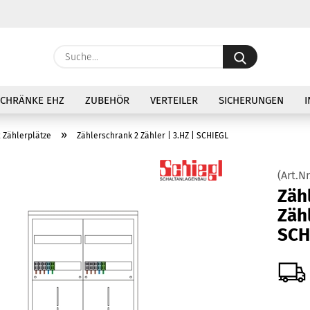
Lieferland
Suche...
E
SCHRÄNKE EHZ
ZUBEHÖR
VERTEILER
SICHERUNGEN
I
P
»
2 Zählerplätze
Zählerschrank 2 Zähler | 3.HZ | SCHIEGL
(Art.Nr
Zäh­
Ko
Zäh­
SCH
Pa