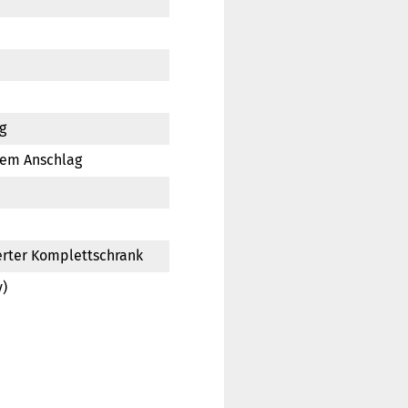
g
rem Anschlag
erter Komplettschrank
)