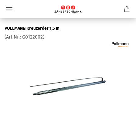
POLL­MANN Kreu­zer­der 1,5 m
(Art.Nr.:
G0122002
)