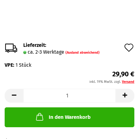
Lieferzeit:
A
ca. 2-3 Werktage
(Ausland abweichend)
d
VPE:
1 Stück
M
29,90 €
inkl. 19% MwSt. zzgl.
Versand
In den Warenkorb